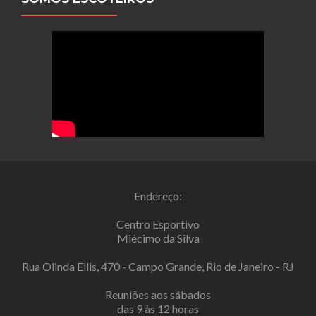
Endereço:
Centro Esportivo
Miécimo da Silva
Rua Olinda Ellis, 470 - Campo Grande, Rio de Janeiro - RJ
Reuniões aos sábados
das 9 às 12 horas